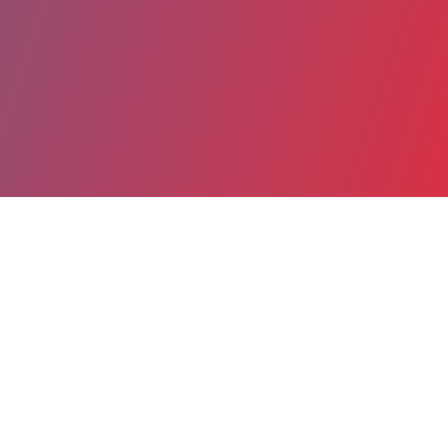
Partager
Imprimer
Coordonnées
Dr VALERIE DUMAINE
hospitalisation de chirurgie orthopédique
praticien hospitalier (Médecin)