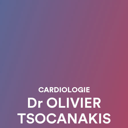
CARDIOLOGIE
Dr OLIVIER
TSOCANAKIS