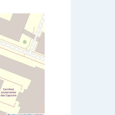
Leaflet
|
©
OpenStreetMap
contributors