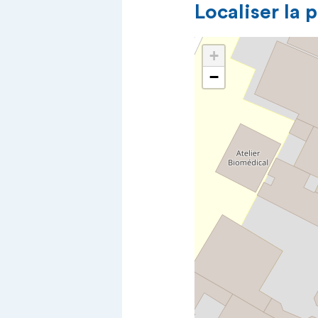
Localiser la 
+
−