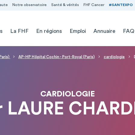
aute
Notre observatoire
Santé & vérités
FHF Cancer
#SANTEXPO
s
La FHF
En régions
Emploi
Annuaire
FAQ
Paris)
AP-HP Hôpital Cochin - Port-Royal (Paris)
cardiologie
CARDIOLOGIE
r LAURE CHARD