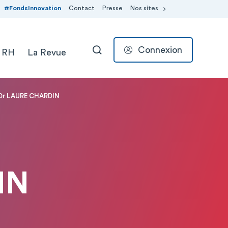
#FondsInnovation
Contact
Presse
Nos sites
Connexion
 RH
La Revue
RECHERCHER
Dr LAURE CHARDIN
IN