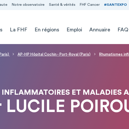
aute
Notre observatoire
Santé & vérités
FHF Cancer
#SANTEXPO
s
La FHF
En régions
Emploi
Annuaire
FAQ
Paris)
AP-HP Hôpital Cochin - Port-Royal (Paris)
Rhumatismes inf
 INFLAMMATOIRES ET MALADIES 
r LUCILE POIRO