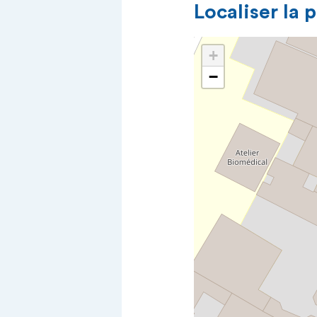
Localiser la 
+
−