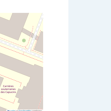
Leaflet
|
©
OpenStreetMap
contributors