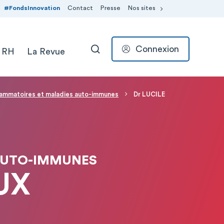
#FondsInnovation
Contact
Presse
Nos sites
Connexion
 RH
La Revue
RECHERCHER
lammatoires et maladies auto-immunes
Dr LUCILE
AUTO-IMMUNES
UX