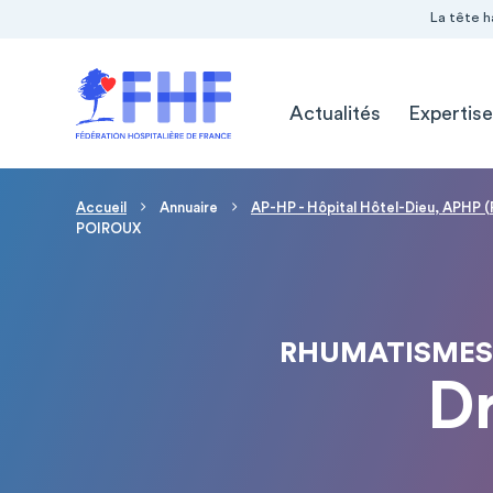
Navigation Pré-entête
Panneau de gestion des cookies
La tête h
Navigation principale
Actualités
Expertise
Fil d'Ariane
Accueil
Annuaire
AP-HP - Hôpital Hôtel-Dieu, APHP (
POIROUX
RHUMATISMES
D