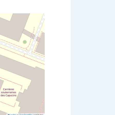
Leaflet
|
©
OpenStreetMap
contributors