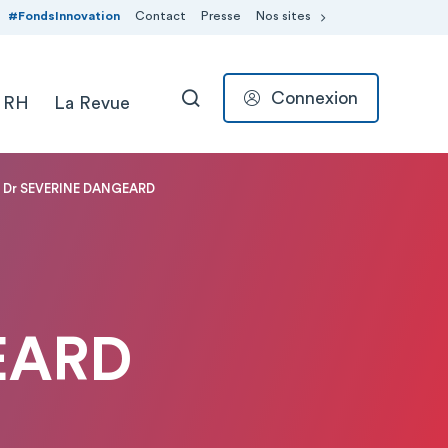
#FondsInnovation
Contact
Presse
Nos sites
Connexion
 RH
La Revue
RECHERCHER
Dr SEVERINE DANGEARD
EARD