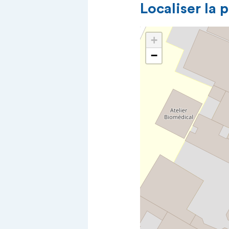
Localiser la 
+
−