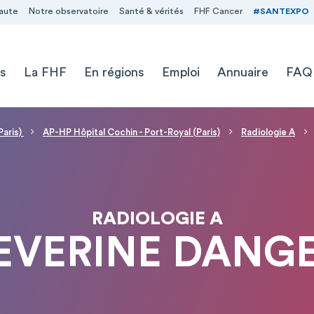
aute
Notre observatoire
Santé & vérités
FHF Cancer
#SANTEXPO
s
La FHF
En régions
Emploi
Annuaire
FAQ
Paris)
AP-HP Hôpital Cochin - Port-Royal (Paris)
Radiologie A
RADIOLOGIE A
SEVERINE DANG