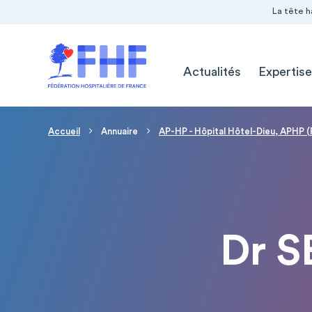
Navigation Pré-entête
Panneau de gestion des cookies
La tête h
Navigation principale
Actualités
Expertise
Fil d'Ariane
Accueil
Annuaire
AP-HP - Hôpital Hôtel-Dieu, APHP (
Dr 