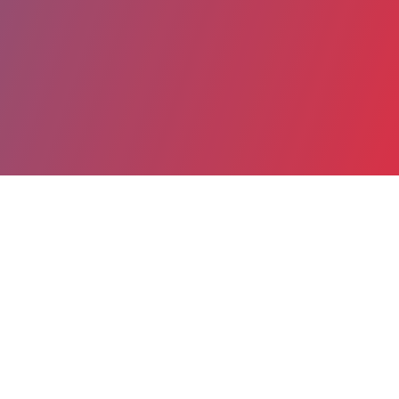
Partager
Imprimer
Coordonnées
Dr CLAIRE BARTH
Soins palliatifs
praticien hospitalier (Médecin)