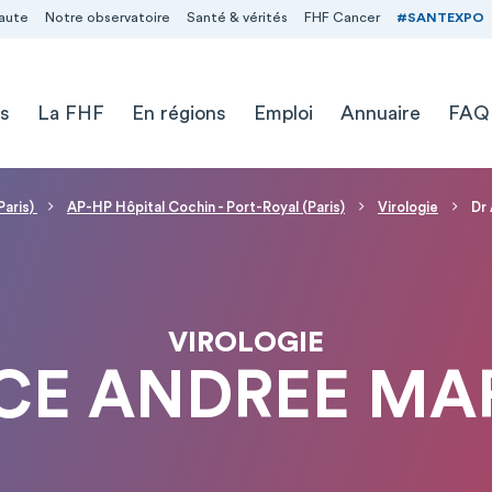
aute
Notre observatoire
Santé & vérités
FHF Cancer
#SANTEXPO
s
La FHF
En régions
Emploi
Annuaire
FAQ
Paris)
AP-HP Hôpital Cochin - Port-Royal (Paris)
Virologie
Dr
VIROLOGIE
ICE ANDREE MA