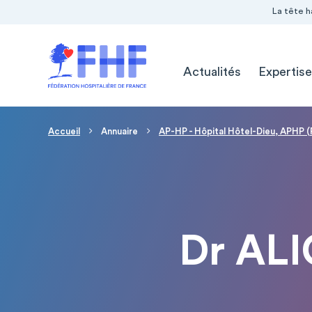
Navigation Pré-entête
Panneau de gestion des cookies
La tête h
Navigation principale
Actualités
Expertise
Fil d'Ariane
Accueil
Annuaire
AP-HP - Hôpital Hôtel-Dieu, APHP (
Dr AL