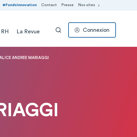
#FondsInnovation
Contact
Presse
Nos sites
Connexion
 RH
La Revue
RECHERCHER
 ALICE ANDREE MARIAGGI
RIAGGI