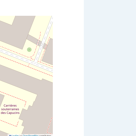
Leaflet
|
©
OpenStreetMap
contributors