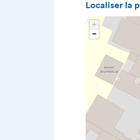
Localiser la 
+
−