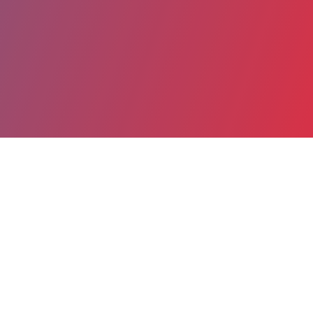
Partager
Imprimer
Coordonnées
Pr DIANE DAMOTTE
anatomo-pathologie
PUPH (Médecin)