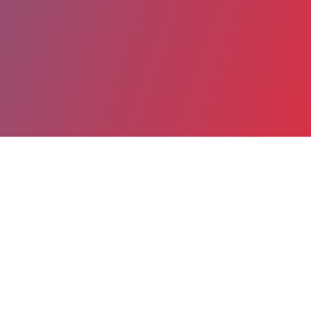
Partager
Imprimer
Coordonnées
Dr LAURA ALVAREZ
Oncologie Thoracique
chef de clinique (Médecin)