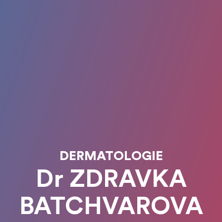
DERMATOLOGIE
Dr ZDRAVKA
BATCHVAROVA