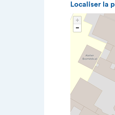
Localiser la 
+
−