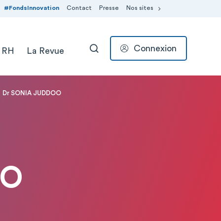
#FondsInnovation
Contact
Presse
Nos sites
Connexion
 RH
La Revue
RECHERCHER
Dr SONIA JUDDOO
OO