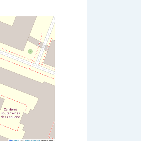
Leaflet
|
©
OpenStreetMap
contributors