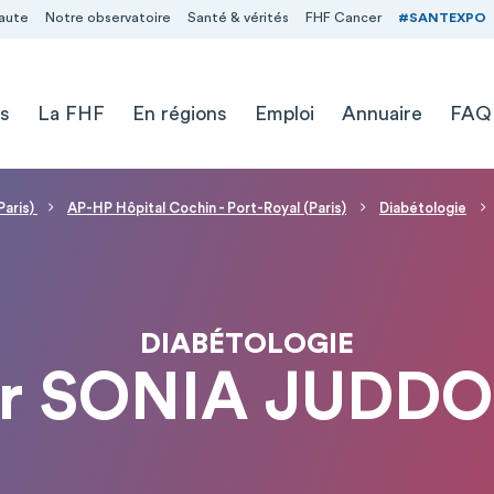
aute
Notre observatoire
Santé & vérités
FHF Cancer
#SANTEXPO
s
La FHF
En régions
Emploi
Annuaire
FAQ
Paris)
AP-HP Hôpital Cochin - Port-Royal (Paris)
Diabétologie
DIABÉTOLOGIE
r SONIA JUDD