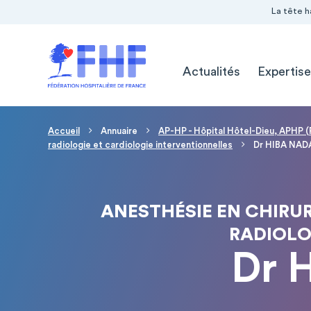
Navigation Pré-entête
Panneau de gestion des cookies
La tête h
Navigation principale
Actualités
Expertise
Fil d'Ariane
Accueil
Annuaire
AP-HP - Hôpital Hôtel-Dieu, APHP (
radiologie et cardiologie interventionnelles
Dr HIBA NAD
ANESTHÉSIE EN CHIRUR
RADIOLO
Dr 