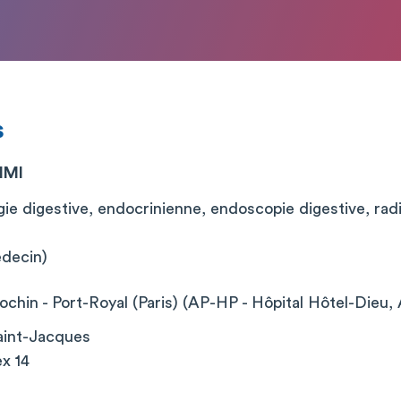
s
IMI
ie digestive, endocrinienne, endoscopie digestive, radi
édecin)
chin - Port-Royal (Paris) (AP-HP - Hôpital Hôtel-Dieu, 
aint-Jacques
x 14