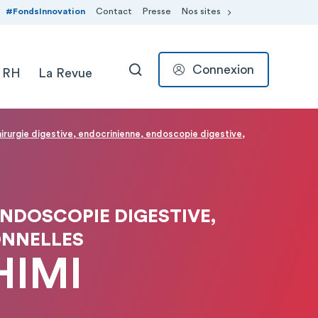
#FondsInnovation
Contact
Presse
Nos sites
Connexion
 RH
La Revue
RECHERCHER
irurgie digestive, endocrinienne, endoscopie digestive,
ENDOSCOPIE DIGESTIVE,
ONNELLES
HIMI