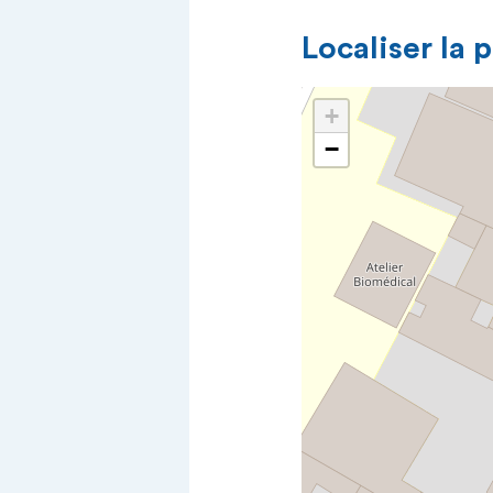
Localiser la 
+
−