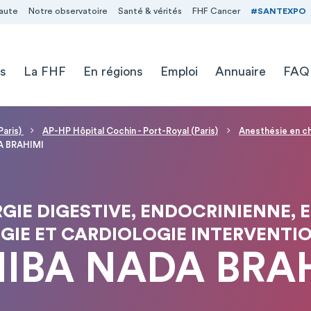
aute
Notre observatoire
Santé & vérités
FHF Cancer
#SANTEXPO
s
La FHF
En régions
Emploi
Annuaire
FAQ
Paris)
AP-HP Hôpital Cochin - Port-Royal (Paris)
Anesthésie en ch
A BRAHIMI
GIE DIGESTIVE, ENDOCRINIENNE, 
GIE ET CARDIOLOGIE INTERVENTI
HIBA NADA BRA