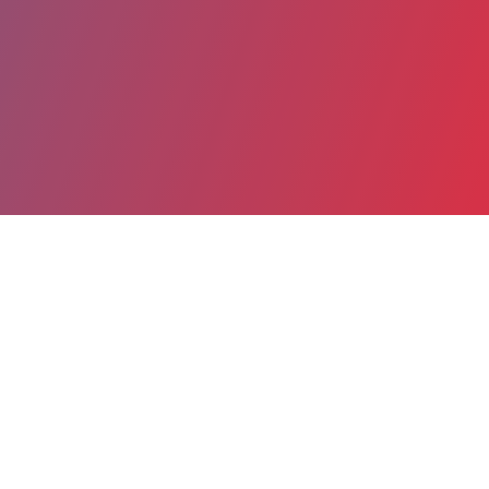
Partager
Imprimer
Coordonnées
Dr LAETITIA CAMPIN QUEINNEC
Urgences Gynécologie
praticien hospitalier (Médecin)