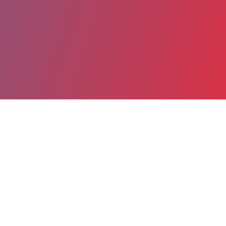
Partager
Imprimer
Coordonnées
Dr CAROLE ALMIRE
Hématologie DBA
praticien hospitalier (Responsable UF)