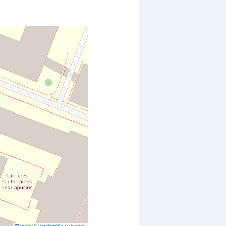
Leaflet
|
©
OpenStreetMap
contributors