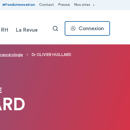
#FondsInnovation
Contact
Presse
Nos sites
Connexion
 RH
La Revue
RECHERCHER
 cancérologie
Dr OLIVIER HUILLARD
E
ARD