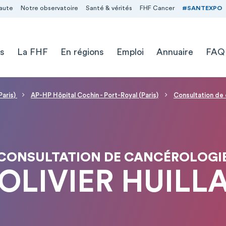
aute
Notre observatoire
Santé & vérités
FHF Cancer
#SANTEXPO
s
La FHF
En régions
Emploi
Annuaire
FAQ
Paris)
AP-HP Hôpital Cochin - Port-Royal (Paris)
Consultation de
CONSULTATION DE CANCÉROLOGI
 OLIVIER HUILL