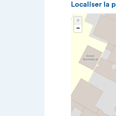
Localiser la 
+
−