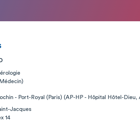
s
D
érologie
 (Médecin)
chin - Port-Royal (Paris) (AP-HP - Hôpital Hôtel-Dieu, 
aint-Jacques
x 14