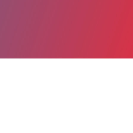
Partager
Imprimer
Coordonnées
Dr NADIA ZAPISESCU
Planning familial, IVG et contraception
PRATICIEN CONTRACTUEL (Médecin)