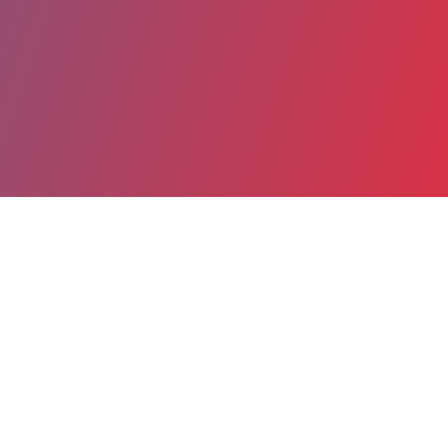
Partager
Imprimer
Coordonnées
Dr NATHALIE MOREL MAILLARD
Médecine interne
praticien attaché (Médecin)