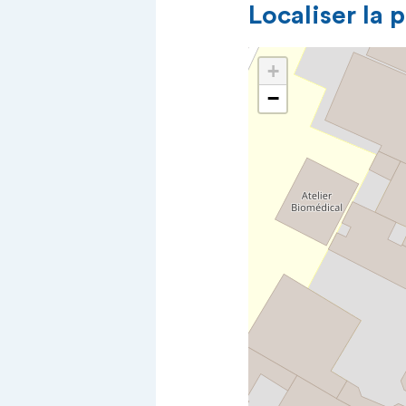
Localiser la 
+
−