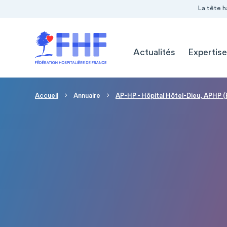
Navigation Pré-entête
Panneau de gestion des cookies
La tête h
Navigation principale
Actualités
Expertise
Fil d'Ariane
Accueil
Annuaire
AP-HP - Hôpital Hôtel-Dieu, APHP (