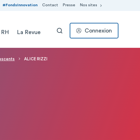
#FondsInnovation
Contact
Presse
Nos sites
Connexion
 RH
La Revue
RECHERCHER
escents
ALICE RIZZI