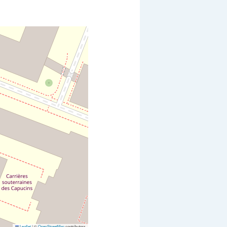
Leaflet
|
©
OpenStreetMap
contributors