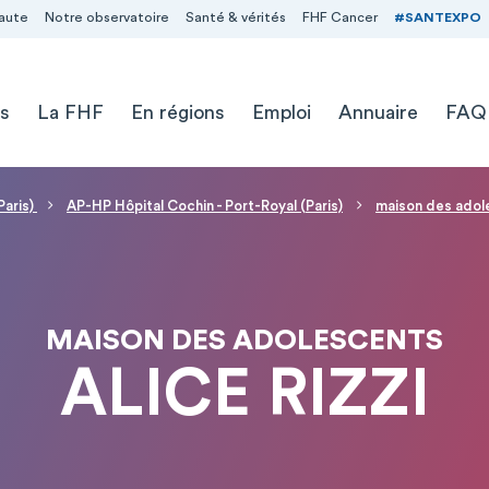
aute
Notre observatoire
Santé & vérités
FHF Cancer
#SANTEXPO
s
La FHF
En régions
Emploi
Annuaire
FAQ
Paris)
AP-HP Hôpital Cochin - Port-Royal (Paris)
maison des adol
MAISON DES ADOLESCENTS
ALICE RIZZI