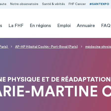
aute
Notre observatoire
Santé & vérités
FHF Cancer
#SANTEXPO
s
La FHF
En régions
Emploi
Annuaire
FAQ
Paris)
AP-HP Hôpital Cochin - Port-Royal (Paris)
médecine physiq
E PHYSIQUE ET DE RÉADAPTATIO
ARIE-MARTINE 