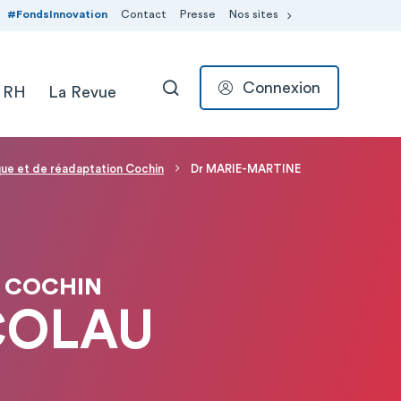
#FondsInnovation
Contact
Presse
Nos sites
Connexion
 RH
La Revue
RECHERCHER
ue et de réadaptation Cochin
Dr MARIE-MARTINE
N COCHIN
COLAU