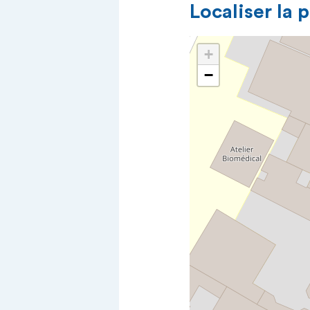
Localiser la 
+
−