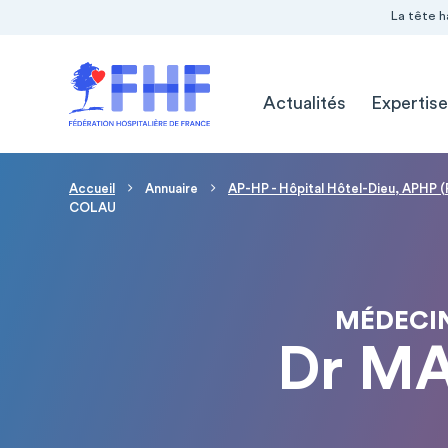
Navigation Pré-entête
Panneau de gestion des cookies
La tête h
Navigation principale
Actualités
Expertise
Fil d'Ariane
Accueil
Annuaire
AP-HP - Hôpital Hôtel-Dieu, APHP (
COLAU
MÉDECIN
Dr M