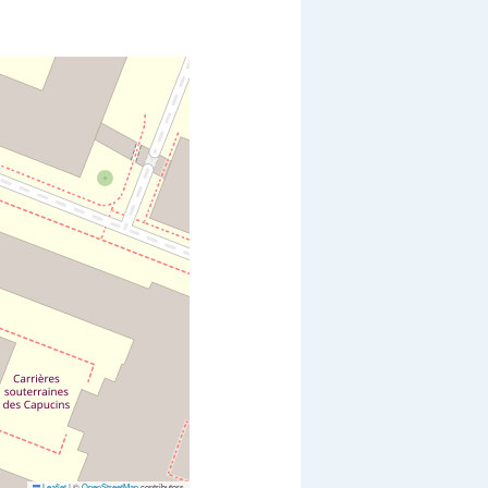
Leaflet
|
©
OpenStreetMap
contributors