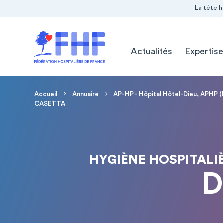
Navigation Pré-entête
Panneau de gestion des cookies
La tête h
Navigation principale
Actualités
Expertise
Fil d'Ariane
Accueil
Annuaire
AP-HP - Hôpital Hôtel-Dieu, APHP (
CASETTA
HYGIÈNE HOSPITALI
D