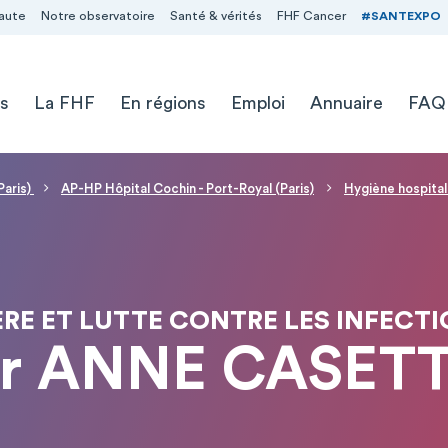
aute
Notre observatoire
Santé & vérités
FHF Cancer
#SANTEXPO
s
La FHF
En régions
Emploi
Annuaire
FAQ
Paris)
AP-HP Hôpital Cochin - Port-Royal (Paris)
Hygiène hospital
ÈRE ET LUTTE CONTRE LES INFEC
r ANNE CASET