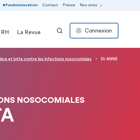
#FondsInnovation
Contact
Presse
Nos sites
Connexion
 RH
La Revue
RECHERCHER
ière et lutte contre les infections nosocomiales
Dr ANNE
TIONS NOSOCOMIALES
TA