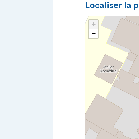
Localiser la 
+
−