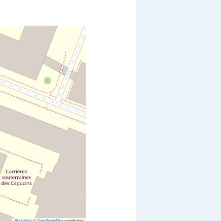
Leaflet
|
©
OpenStreetMap
contributors