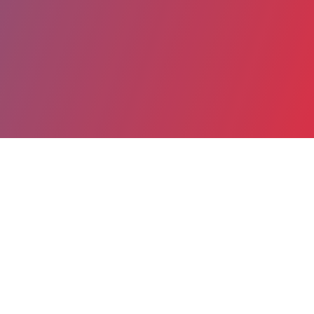
Partager
Imprimer
Coordonnées
Pr BENOIT TERRIS
anatomo-pathologie
PUPH (Responsable UF)