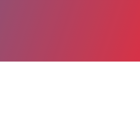
Partager
Imprimer
Coordonnées
Dr PASCALE VINANT
Soins palliatifs
praticien hospitalier (Responsable UF)