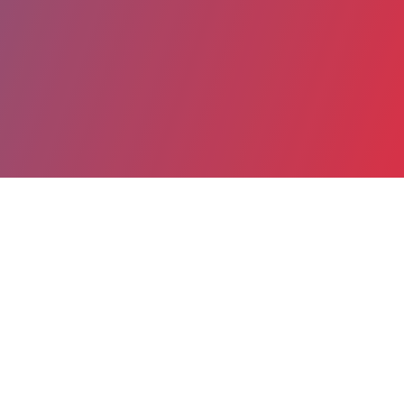
Partager
Imprimer
Coordonnées
Dr BENEDICTE ROYER
anatomo-pathologie
praticien attaché (Médecin)