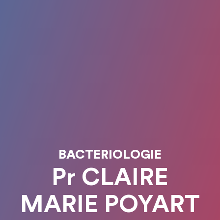
BACTERIOLOGIE
Pr CLAIRE
MARIE POYART