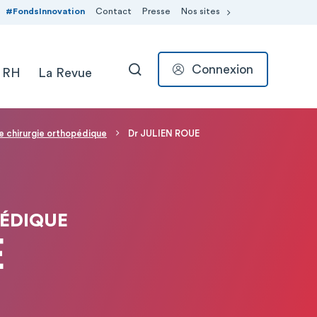
#FondsInnovation
Contact
Presse
Nos sites
Connexion
 RH
La Revue
RECHERCHER
de chirurgie orthopédique
Dr JULIEN ROUE
PÉDIQUE
E