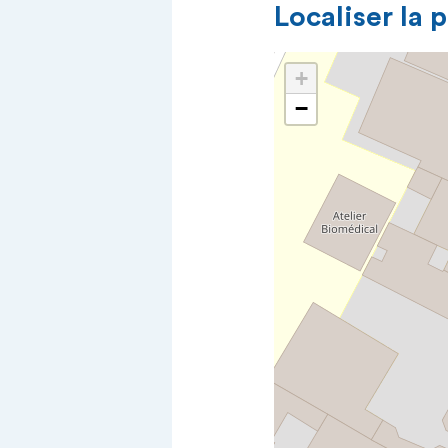
Localiser la 
+
−