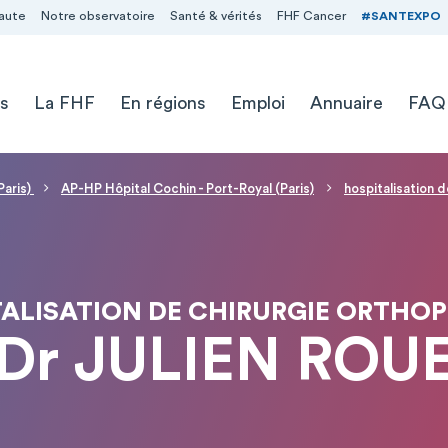
aute
Notre observatoire
Santé & vérités
FHF Cancer
#SANTEXPO
s
La FHF
En régions
Emploi
Annuaire
FAQ
Paris)
AP-HP Hôpital Cochin - Port-Royal (Paris)
hospitalisation 
ALISATION DE CHIRURGIE ORTHO
Dr JULIEN ROU