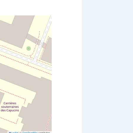
Leaflet
|
©
OpenStreetMap
contributors