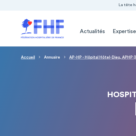
Navigation Pré-entête
Panneau de gestion des cookies
La tête h
Navigation principale
Actualités
Expertise
Fil d'Ariane
Accueil
Annuaire
AP-HP - Hôpital Hôtel-Dieu, APHP (
HOSPIT