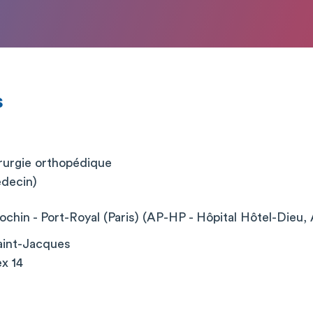
s
irurgie orthopédique
édecin)
chin - Port-Royal (Paris) (AP-HP - Hôpital Hôtel-Dieu, 
aint-Jacques
x 14