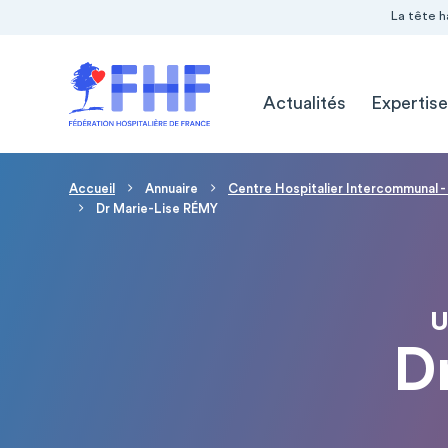
Navigation Pré-entête
Panneau de gestion des cookies
La tête h
Navigation principale
Actualités
Expertise
Fil d'Ariane
Accueil
Annuaire
Centre Hospitalier Intercommunal - 
Dr Marie-Lise RÉMY
U
D