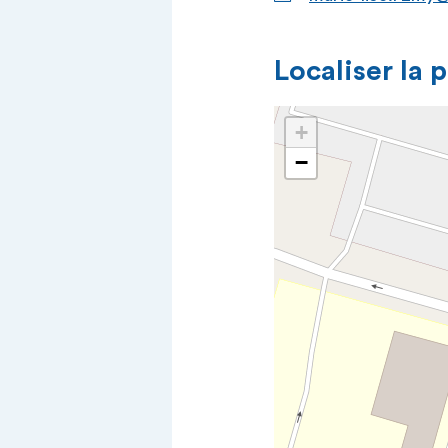
Localiser la 
+
−