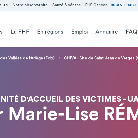
aute
Notre observatoire
Santé & vérités
FHF Cancer
#SANTEXPO
s
La FHF
En régions
Emploi
Annuaire
FAQ
des Vallées de l'Ariège (Foix)
CHIVA - Site de Saint Jean de Verges 
NITÉ D'ACCUEIL DES VICTIMES - U
r Marie-Lise RÉ