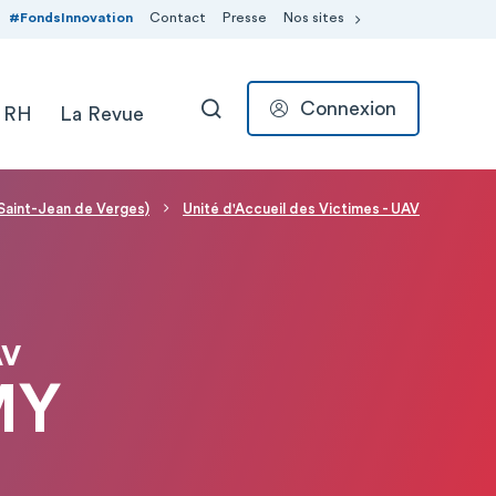
#FondsInnovation
Contact
Presse
Nos sites
Connexion
 RH
La Revue
RECHERCHER
(Saint-Jean de Verges)
Unité d'Accueil des Victimes - UAV
AV
MY