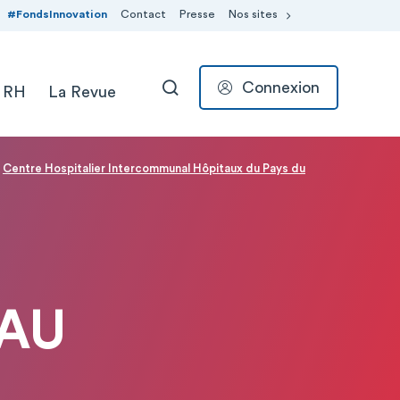
#FondsInnovation
Contact
Presse
Nos sites
Connexion
 RH
La Revue
RECHERCHER
Centre Hospitalier Intercommunal Hôpitaux du Pays du
EAU