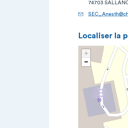
74703 SALLANC
SEC_Anesth@ch-
Localiser la 
+
−