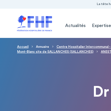
Navigation Pré-entête
Panneau de gestion des cookies
La tête h
Navigation principale
Actualités
Expertise
Fil d'Ariane
Accueil
Annuaire
Centre Hospitalier Intercommunal -
Mont-Blanc site de SALLANCHES (SALLANCHES)
ANEST
Dr