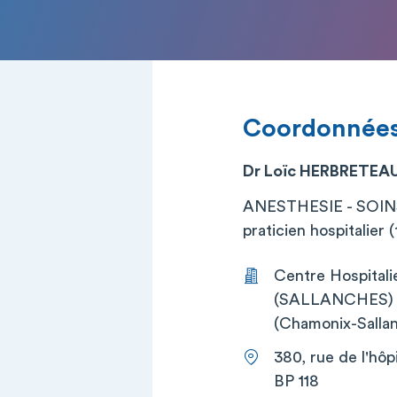
Coordonnée
Dr Loïc HERBRETEA
ANESTHESIE - SOI
praticien hospitalier (t
Centre Hospital
(SALLANCHES) (C
(Chamonix-Sallan
380, rue de l'hôpi
BP 118