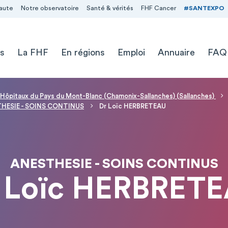
aute
Notre observatoire
Santé & vérités
FHF Cancer
#SANTEXPO
s
La FHF
En régions
Emploi
Annuaire
FAQ
 Hôpitaux du Pays du Mont-Blanc (Chamonix-Sallanches) (Sallanches)
HESIE - SOINS CONTINUS
Dr Loïc HERBRETEAU
ANESTHESIE - SOINS CONTINUS
 Loïc HERBRET