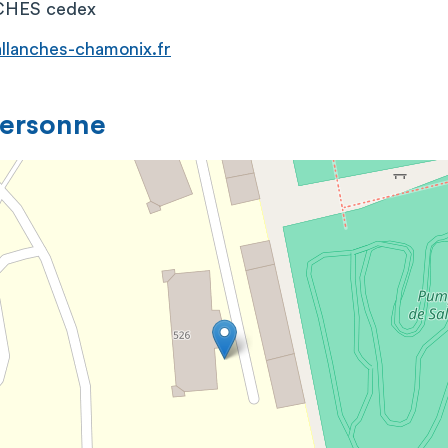
HES cedex
lanches-chamonix.fr
personne