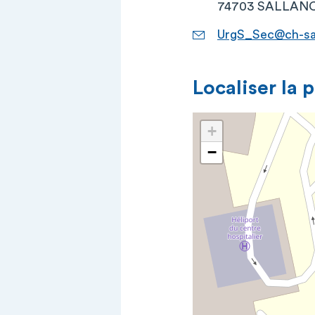
74703 SALLANC
UrgS_Sec@ch-sal
Localiser la 
+
−