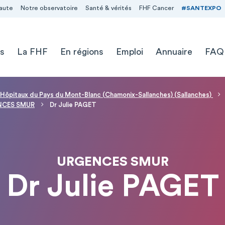
aute
Notre observatoire
Santé & vérités
FHF Cancer
#SANTEXPO
s
La FHF
En régions
Emploi
Annuaire
FAQ
 Hôpitaux du Pays du Mont-Blanc (Chamonix-Sallanches) (Sallanches)
NCES SMUR
Dr Julie PAGET
URGENCES SMUR
Dr Julie PAGET