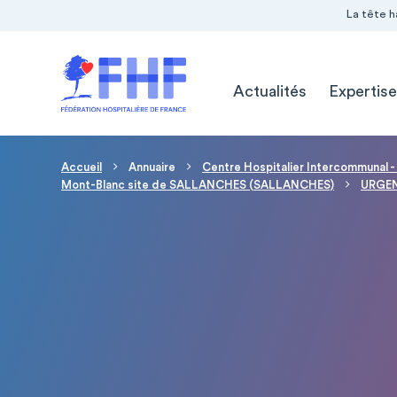
Navigation Pré-entête
Panneau de gestion des cookies
La tête h
Navigation principale
Actualités
Expertise
Fil d'Ariane
Accueil
Annuaire
Centre Hospitalier Intercommunal -
Mont-Blanc site de SALLANCHES (SALLANCHES)
URGE