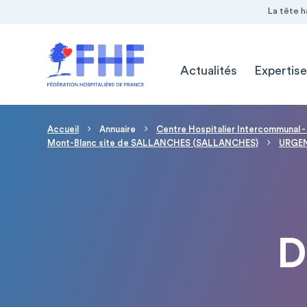
Navigation Pré-entête
Panneau de gestion des cookies
La tête h
Navigation principale
Actualités
Expertise
Fil d'Ariane
Accueil
Annuaire
Centre Hospitalier Intercommunal -
Mont-Blanc site de SALLANCHES (SALLANCHES)
URGE
D