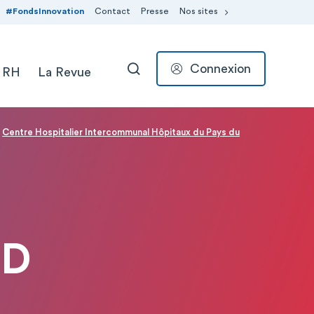
#FondsInnovation
Contact
Presse
Nos sites
Connexion
 RH
La Revue
RECHERCHER
Centre Hospitalier Intercommunal Hôpitaux du Pays du
RD