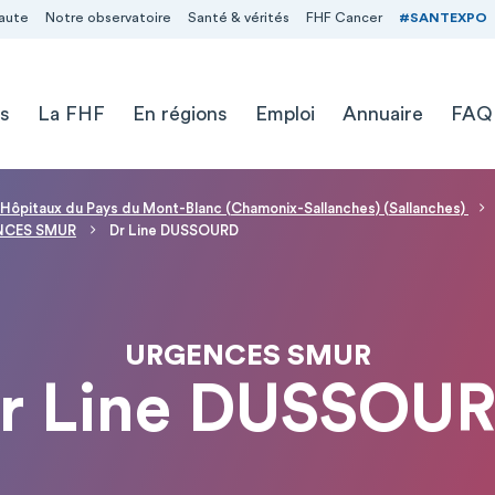
aute
Notre observatoire
Santé & vérités
FHF Cancer
#SANTEXPO
s
La FHF
En régions
Emploi
Annuaire
FAQ
 Hôpitaux du Pays du Mont-Blanc (Chamonix-Sallanches) (Sallanches)
NCES SMUR
Dr Line DUSSOURD
URGENCES SMUR
r Line DUSSOU