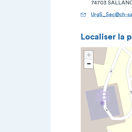
74703 SALLANC
UrgS_Sec@ch-sal
Localiser la 
+
−