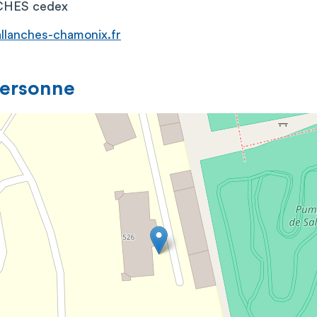
HES cedex
lanches-chamonix.fr
personne