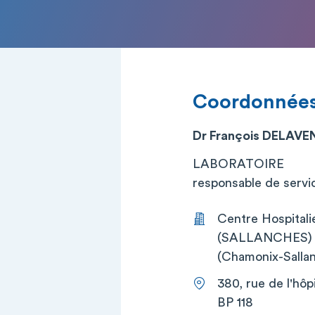
Coordonnée
Dr François DELAV
LABORATOIRE
responsable de service
Centre Hospital
(SALLANCHES) (C
(Chamonix-Sallan
380, rue de l'hôpi
BP 118