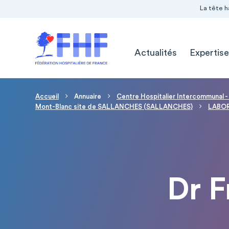
Navigation Pré-entête
Panneau de gestion des cookies
La tête h
Navigation principale
Actualités
Expertise
Fil d'Ariane
Accueil
Annuaire
Centre Hospitalier Intercommunal -
Mont-Blanc site de SALLANCHES (SALLANCHES)
LABO
Dr 