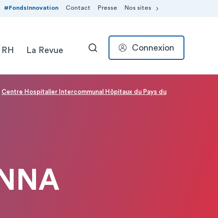
#FondsInnovation
Contact
Presse
Nos sites
Connexion
 RH
La Revue
RECHERCHER
Centre Hospitalier Intercommunal Hôpitaux du Pays du
ENNA