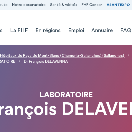
aute
Notre observatoire
Santé & vérités
FHF Cancer
#SANTEXPO
s
La FHF
En régions
Emploi
Annuaire
FAQ
 Hôpitaux du Pays du Mont-Blanc (Chamonix-Sallanches) (Sallanches)
RATOIRE
Dr François DELAVENNA
LABORATOIRE
François DELAV