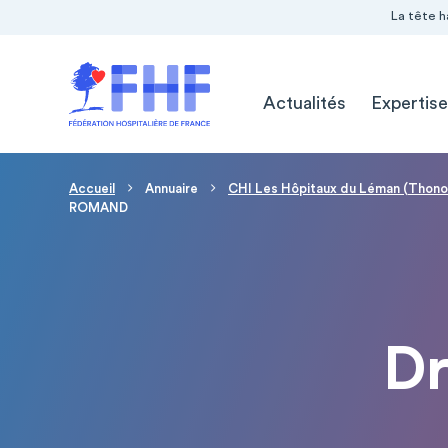
Navigation Pré-entête
Panneau de gestion des cookies
La tête h
Navigation principale
Actualités
Expertise
Fil d'Ariane
Accueil
Annuaire
CHI Les Hôpitaux du Léman (Thono
ROMAND
D