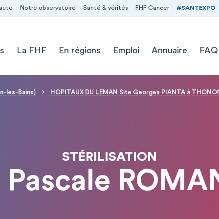
aute
Notre observatoire
Santé & vérités
FHF Cancer
#SANTEXPO
s
La FHF
En régions
Emploi
Annuaire
FAQ
n-les-Bains)
HOPITAUX DU LEMAN Site Georges PIANTA à THONON 
STÉRILISATION
r Pascale ROMA