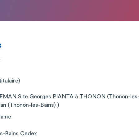
s
D
itulaire)
MAN Site Georges PIANTA à THONON (Thonon-les-B
n (Thonon-les-Bains) )
 Dame
s-Bains Cedex