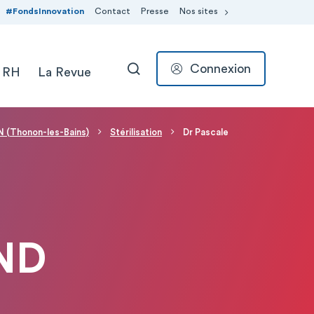
#FondsInnovation
Contact
Presse
Nos sites
Connexion
 RH
La Revue
RECHERCHER
(Thonon-les-Bains)
Stérilisation
Dr Pascale
ND