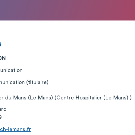
s
ON
unication
unication (titulaire)
er du Mans (Le Mans) (Centre Hospitalier (Le Mans) )
ard
9
ch-lemans.fr