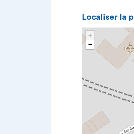
Localiser la 
+
−