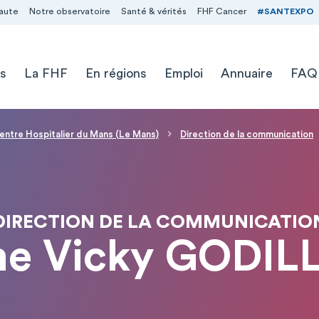
aute
Notre observatoire
Santé & vérités
FHF Cancer
#SANTEXPO
s
La FHF
En régions
Emploi
Annuaire
FAQ
entre Hospitalier du Mans (Le Mans)
Direction de la communication
DIRECTION DE LA COMMUNICATIO
e Vicky GODIL