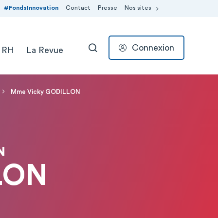
#FondsInnovation
Contact
Presse
Nos sites
Connexion
 RH
La Revue
RECHERCHER
Mme Vicky GODILLON
N
LON