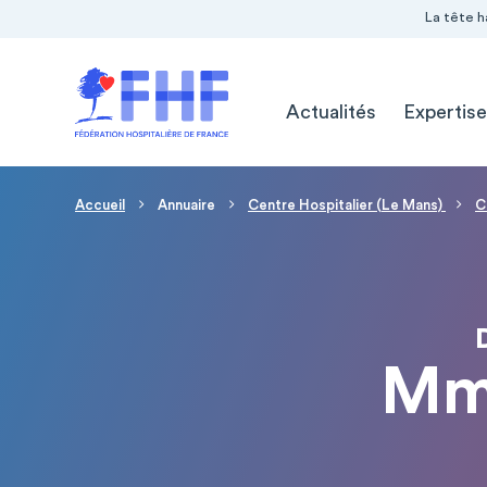
Navigation Pré-entête
Panneau de gestion des cookies
La tête h
Navigation principale
Actualités
Expertise
Fil d'Ariane
Accueil
Annuaire
Centre Hospitalier (Le Mans)
C
Mm