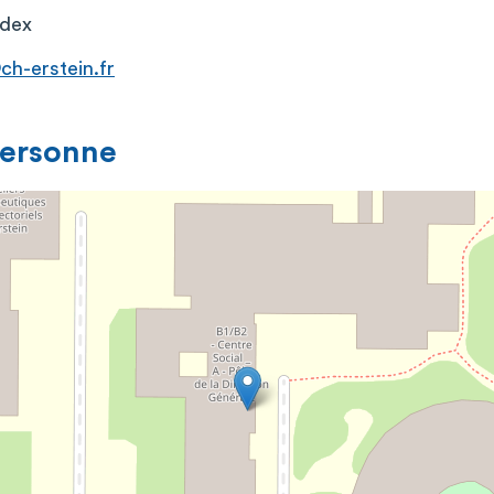
edex
h-erstein.fr
personne