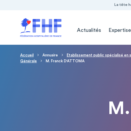
Navigation Pré-entête
Panneau de gestion des cookies
La tête h
Navigation principale
Actualités
Expertise
Fil d'Ariane
Accueil
Annuaire
Etablissement public spécialisé en s
Générale
M. Franck D'ATTOMA
M.