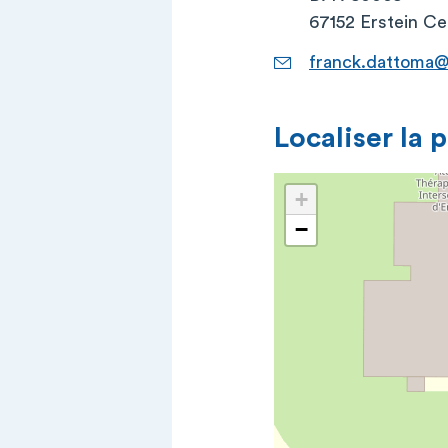
67152 Erstein C
franck.dattoma@c
Localiser la 
+
−