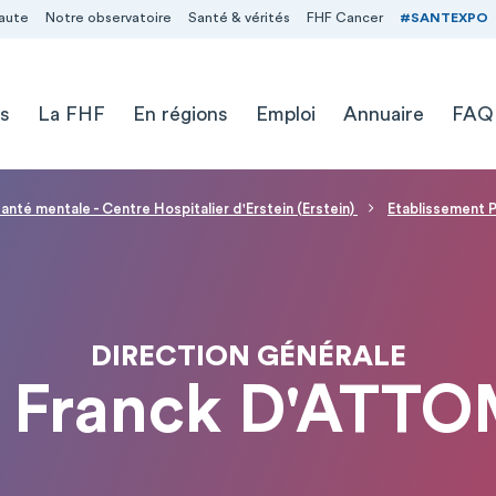
aute
Notre observatoire
Santé & vérités
FHF Cancer
#SANTEXPO
s
La FHF
En régions
Emploi
Annuaire
FAQ
anté mentale - Centre Hospitalier d'Erstein (Erstein)
Etablissement P
DIRECTION GÉNÉRALE
 Franck D'ATT