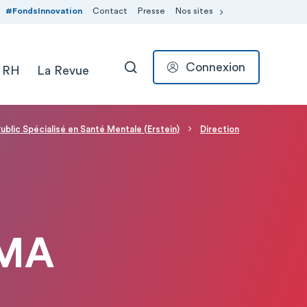
#FondsInnovation
Contact
Presse
Nos sites
Connexion
 RH
La Revue
RECHERCHER
ublic Spécialisé en Santé Mentale (Erstein)
Direction
OMA