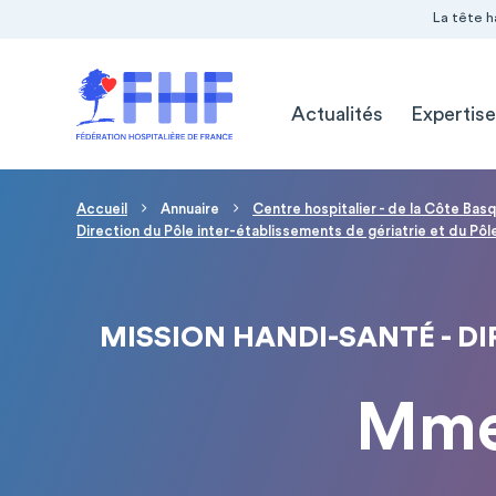
Navigation Pré-entête
Panneau de gestion des cookies
La tête h
Navigation principale
Actualités
Expertise
Fil d'Ariane
Accueil
Annuaire
Centre hospitalier - de la Côte Ba
Direction du Pôle inter-établissements de gériatrie et du Pôl
MISSION HANDI-SANTÉ - DI
Mme