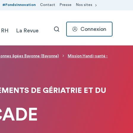
#FondsInnovation
Contact
Presse
Nos sites
Connexion
 RH
La Revue
RECHERCHER
rsonnes âgées Bayonne (Bayonne)
Mission Handi-santé -
EMENTS DE GÉRIATRIE ET DU
CADE