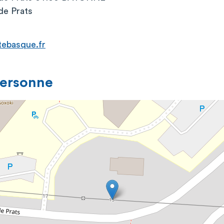
de Prats
tebasque.fr
personne