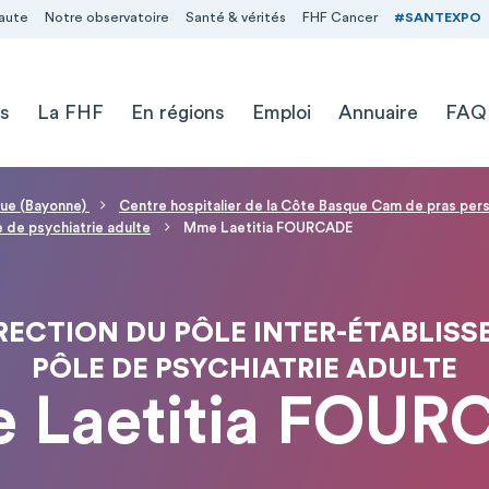
aute
Notre observatoire
Santé & vérités
FHF Cancer
#SANTEXPO
s
La FHF
En régions
Emploi
Annuaire
FAQ
sque (Bayonne)
Centre hospitalier de la Côte Basque Cam de pras pe
e de psychiatrie adulte
Mme Laetitia FOURCADE
RECTION DU PÔLE INTER-ÉTABLISS
PÔLE DE PSYCHIATRIE ADULTE
 Laetitia FOUR