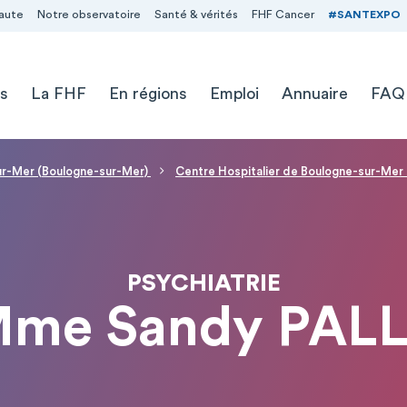
aute
Notre observatoire
Santé & vérités
FHF Cancer
#SANTEXPO
s
La FHF
En régions
Emploi
Annuaire
FAQ
sur-Mer (Boulogne-sur-Mer)
Centre Hospitalier de Boulogne-sur-Mer
PSYCHIATRIE
me Sandy PAL