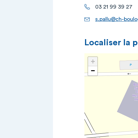
03 21 99 39 27
s.pallu@ch-boulo
Localiser la 
+
−