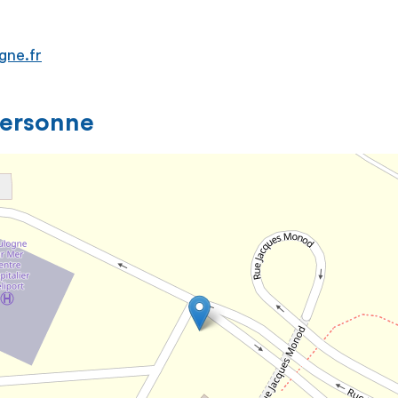
gne.fr
personne