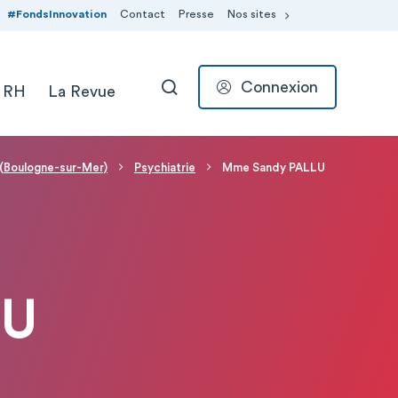
#FondsInnovation
Contact
Presse
Nos sites
Connexion
 RH
La Revue
RECHERCHER
 (Boulogne-sur-Mer)
Psychiatrie
Mme Sandy PALLU
LU