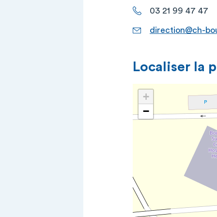
03 21 99 47 47
direction@ch-bou
Localiser la 
+
−