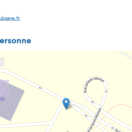
logne.fr
personne