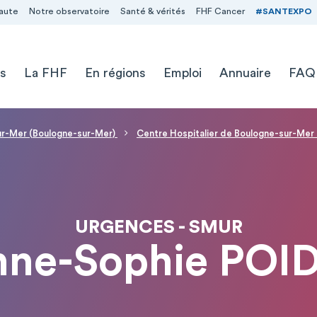
aute
Notre observatoire
Santé & vérités
FHF Cancer
#SANTEXPO
s
La FHF
En régions
Emploi
Annuaire
FAQ
sur-Mer (Boulogne-sur-Mer)
Centre Hospitalier de Boulogne-sur-Mer
URGENCES - SMUR
nne-Sophie POI