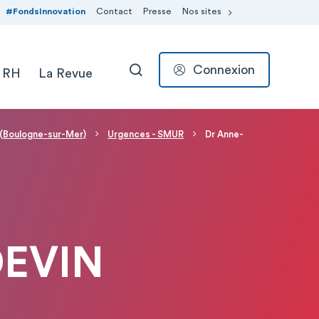
#FondsInnovation
Contact
Presse
Nos sites
Connexion
 RH
La Revue
RECHERCHER
 (Boulogne-sur-Mer)
Urgences - SMUR
Dr Anne-
DEVIN