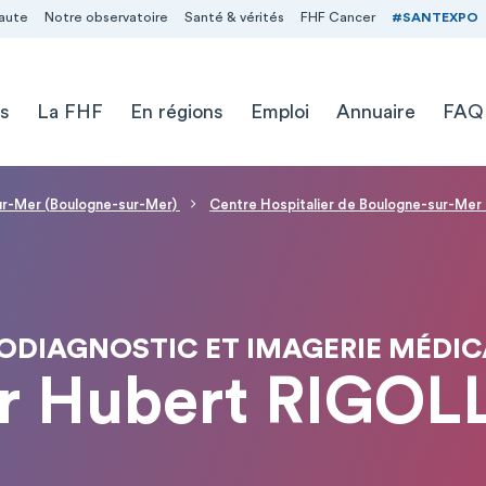
aute
Notre observatoire
Santé & vérités
FHF Cancer
#SANTEXPO
s
La FHF
En régions
Emploi
Annuaire
FAQ
sur-Mer (Boulogne-sur-Mer)
Centre Hospitalier de Boulogne-sur-Mer
ODIAGNOSTIC ET IMAGERIE MÉDIC
r Hubert RIGOL