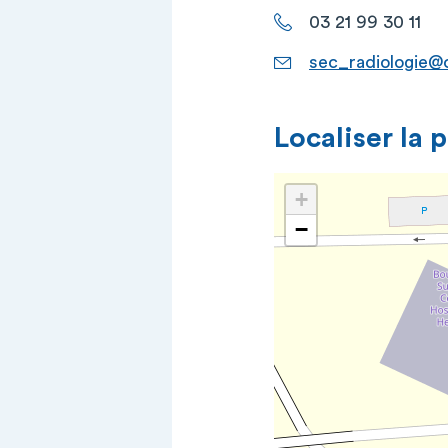
03 21 99 30 11
sec_radiologie@
Localiser la 
+
−