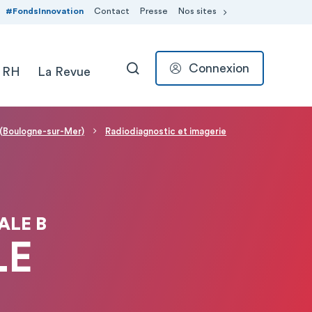
#FondsInnovation
Contact
Presse
Nos sites
Connexion
 RH
La Revue
RECHERCHER
 (Boulogne-sur-Mer)
Radiodiagnostic et imagerie
ALE B
LE