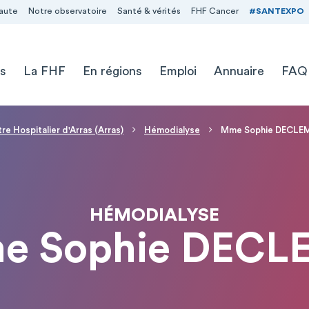
aute
Notre observatoire
Santé & vérités
FHF Cancer
#SANTEXPO
s
La FHF
En régions
Emploi
Annuaire
FAQ
re Hospitalier d'Arras (Arras)
Hémodialyse
Mme Sophie DECLE
HÉMODIALYSE
e Sophie DECL