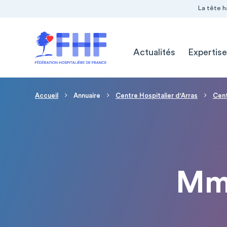
Navigation Pré-entête
Panneau de gestion des cookies
La tête h
Navigation principale
Actualités
Expertise
Fil d'Ariane
Accueil
Annuaire
Centre Hospitalier d'Arras
Cent
Mm