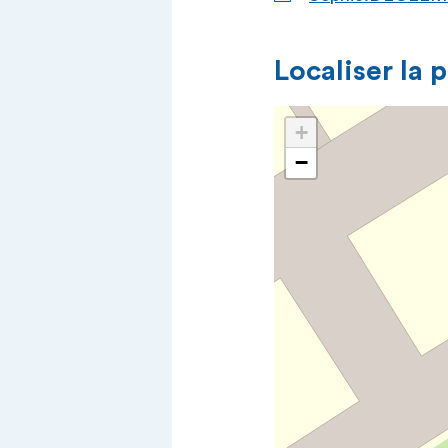
Localiser la 
+
−