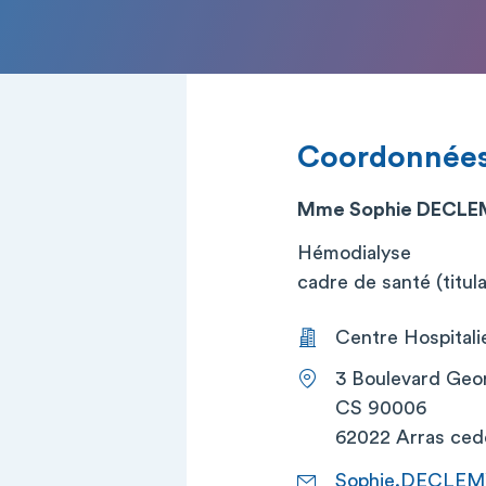
Coordonnée
Mme Sophie DECL
Hémodialyse
cadre de santé (titula
Centre Hospitalie
3 Boulevard Geo
CS 90006
62022 Arras ced
Sophie.DECLEMY@