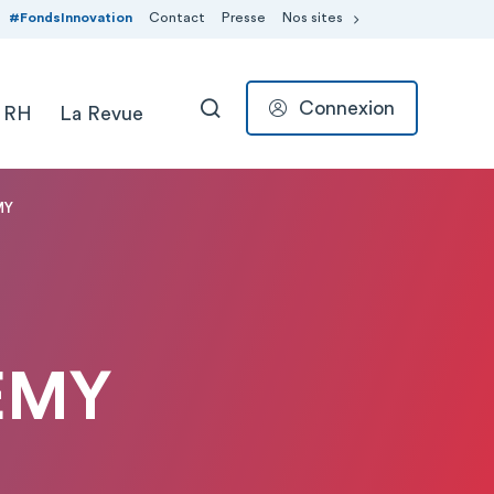
#FondsInnovation
Contact
Presse
Nos sites
Connexion
 RH
La Revue
RECHERCHER
MY
EMY