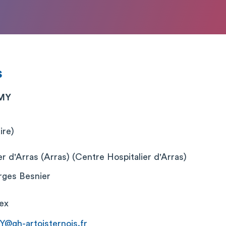
s
EMY
ire)
r d'Arras (Arras) (Centre Hospitalier d'Arras)
rges Besnier
ex
gh-artoisternois.fr