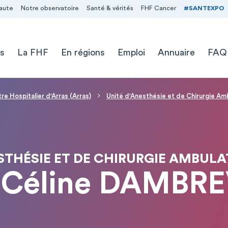
aute
Notre observatoire
Santé & vérités
FHF Cancer
#SANTEXPO
s
La FHF
En régions
Emploi
Annuaire
FAQ
re Hospitalier d'Arras (Arras)
Unité d'Anesthésie et de Chirurgie Am
STHÉSIE ET DE CHIRURGIE AMBULA
Céline DAMBRE