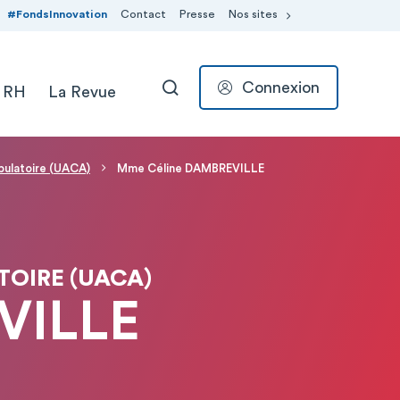
#FondsInnovation
Contact
Presse
Nos sites
Connexion
 RH
La Revue
RECHERCHER
bulatoire (UACA)
Mme Céline DAMBREVILLE
TOIRE (UACA)
VILLE