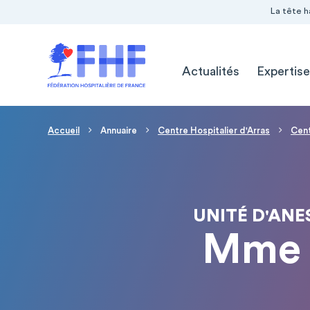
Navigation Pré-entête
Panneau de gestion des cookies
La tête h
Navigation principale
Actualités
Expertise
Fil d'Ariane
Accueil
Annuaire
Centre Hospitalier d'Arras
Cent
UNITÉ D'ANE
Mme 