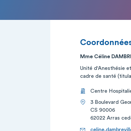
Coordonnée
Mme Céline DAMBR
Unité d'Anesthésie e
cadre de santé (titula
Centre Hospitalie
3 Boulevard Geo
CS 90006
62022 Arras ced
celine.dambrevill