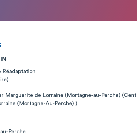
s
LIN
e Réadaptation
ire)
er Marguerite de Lorraine (Mortagne-au-Perche) (Centr
orraine (Mortagne-Au-Perche) )
-au-Perche