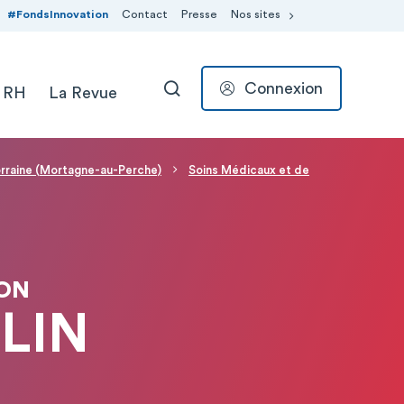
#FondsInnovation
Contact
Presse
Nos sites
Connexion
 RH
La Revue
RECHERCHER
orraine (Mortagne-au-Perche)
Soins Médicaux et de
ION
ULIN