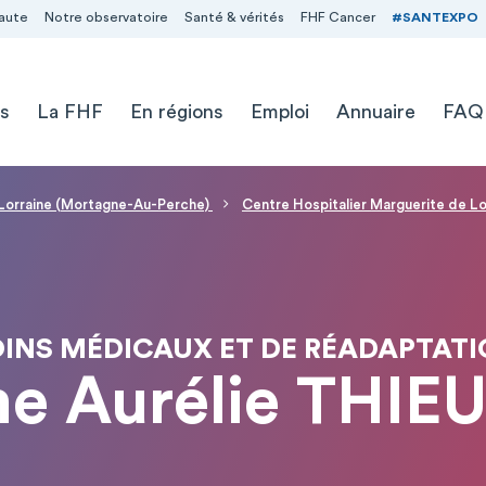
aute
Notre observatoire
Santé & vérités
FHF Cancer
#SANTEXPO
s
La FHF
En régions
Emploi
Annuaire
FAQ
e Lorraine (Mortagne-Au-Perche)
Centre Hospitalier Marguerite de L
INS MÉDICAUX ET DE RÉADAPTAT
 Aurélie THIE