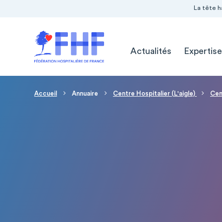
Navigation Pré-entête
Panneau de gestion des cookies
La tête h
Navigation principale
Actualités
Expertise
Fil d'Ariane
Accueil
Annuaire
Centre Hospitalier (L'aigle)
Cent