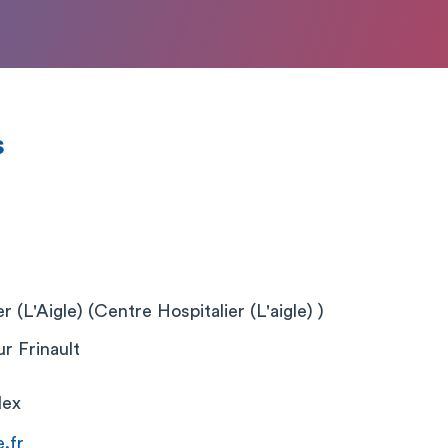
s
 (L'Aigle) (Centre Hospitalier (L'aigle) )
r Frinault
dex
e.fr