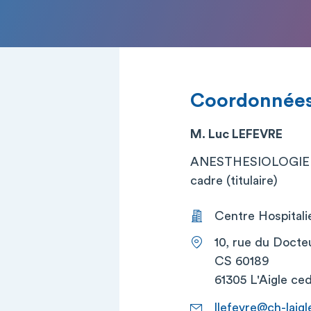
Coordonnée
M. Luc LEFEVRE
ANESTHESIOLOGIE
cadre (titulaire)
Centre Hospitalier
10, rue du Docteu
CS 60189
61305 L'Aigle ce
llefevre@ch-laigl