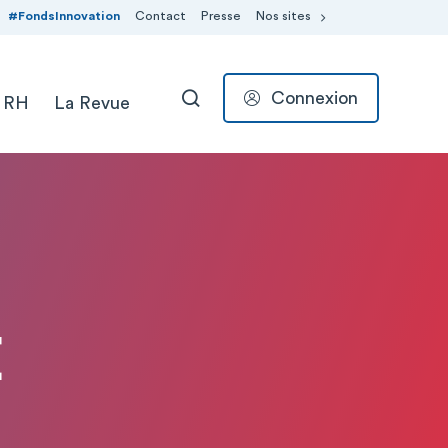
#FondsInnovation
Contact
Presse
Nos sites
Connexion
 RH
La Revue
RECHERCHER
E