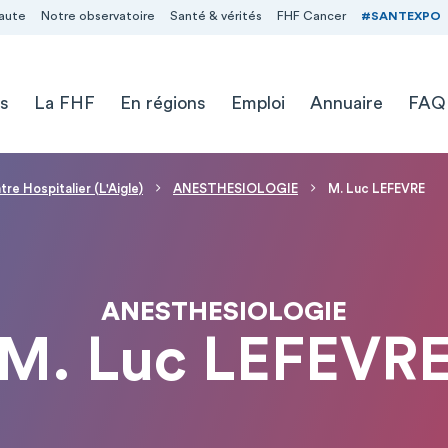
aute
Notre observatoire
Santé & vérités
FHF Cancer
#SANTEXPO
s
La FHF
En régions
Emploi
Annuaire
FAQ
re Hospitalier (L'Aigle)
ANESTHESIOLOGIE
M. Luc LEFEVRE
ANESTHESIOLOGIE
M. Luc LEFEVR