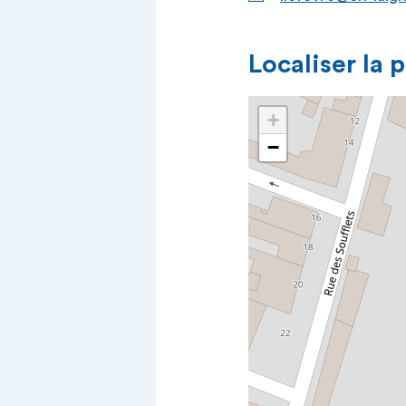
Localiser la 
+
−