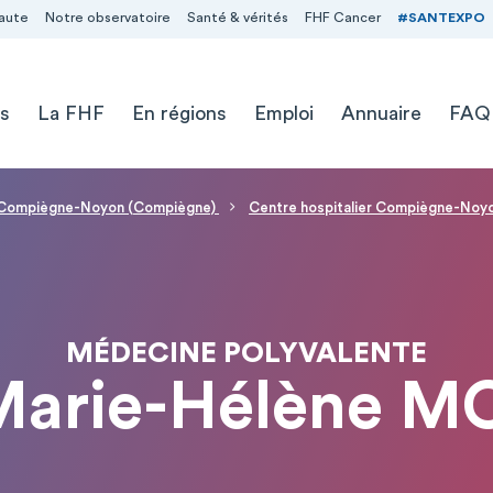
aute
Notre observatoire
Santé & vérités
FHF Cancer
#SANTEXPO
s
La FHF
En régions
Emploi
Annuaire
FAQ
 - Compiègne-Noyon (Compiègne)
Centre hospitalier Compiègne-Noy
MÉDECINE POLYVALENTE
arie-Hélène M