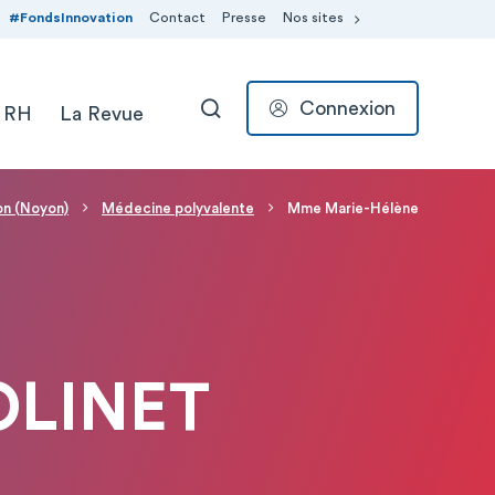
#FondsInnovation
Contact
Presse
Nos sites
Connexion
 RH
La Revue
RECHERCHER
on (Noyon)
Médecine polyvalente
Mme Marie-Hélène
OLINET