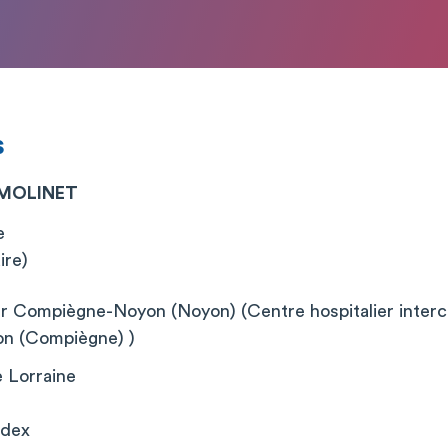
s
 MOLINET
e
ire)
er Compiègne-Noyon (Noyon) (Centre hospitalier inter
n (Compiègne) )
 Lorraine
edex