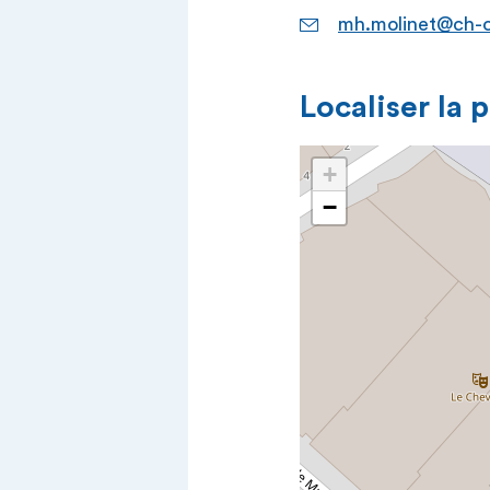
mh.molinet@ch-
Localiser la 
+
−