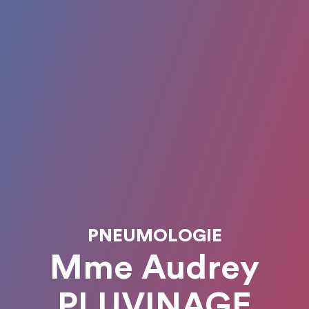
PNEUMOLOGIE
Mme Audrey
PLUVINAGE