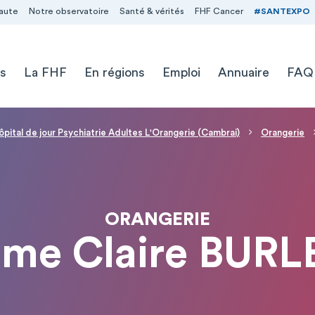
aute
Notre observatoire
Santé & vérités
FHF Cancer
#SANTEXPO
s
La FHF
En régions
Emploi
Annuaire
FAQ
ôpital de jour Psychiatrie Adultes L'Orangerie (Cambrai)
Orangerie
ORANGERIE
me Claire BURL