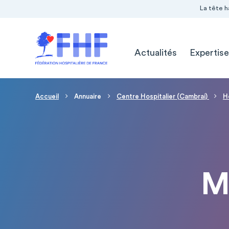
Navigation Pré-entête
Panneau de gestion des cookies
La tête h
Navigation principale
Actualités
Expertise
Fil d'Ariane
Accueil
Annuaire
Centre Hospitalier (Cambrai)
H
M