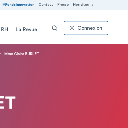
#FondsInnovation
Contact
Presse
Nos sites
Connexion
 RH
La Revue
RECHERCHER
Mme Claire BURLET
ET