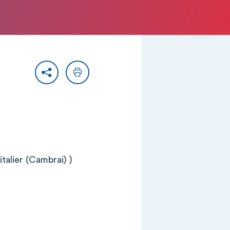
Partager
Imprimer
talier (Cambrai) )