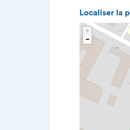
Localiser la 
+
−