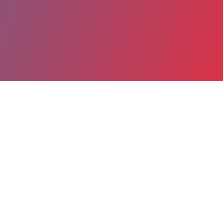
Partager
Imprimer
Coordonnées
Mme Karine LEFEBVRE
CAMSP
cadre (titulaire)
Centre Hospitalier Le Cateau-