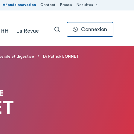
#FondsInnovation
Contact
Presse
Nos sites
Connexion
 RH
La Revue
RECHERCHER
cérale et digestive
Dr Patrick BONNET
E
ET