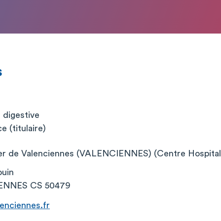
s
t digestive
 (titulaire)
ier de Valenciennes (VALENCIENNES) (Centre Hospitali
ouin
ENNES CS 50479
enciennes.fr