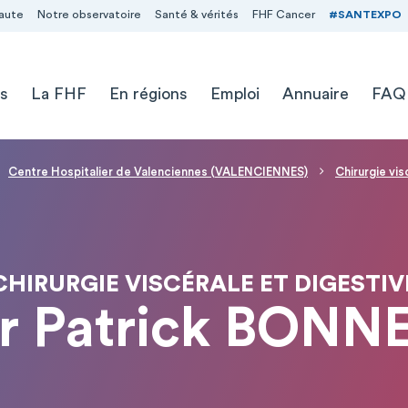
aute
Notre observatoire
Santé & vérités
FHF Cancer
#SANTEXPO
s
La FHF
En régions
Emploi
Annuaire
FAQ
Centre Hospitalier de Valenciennes (VALENCIENNES)
Chirurgie vis
CHIRURGIE VISCÉRALE ET DIGESTIV
r Patrick BONN