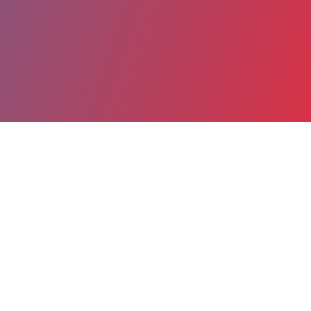
Partager
Imprimer
Coordonnées
Mme Margaux FAUQUET
Direction des achats et des marchés
Directrice technique (titulaire)