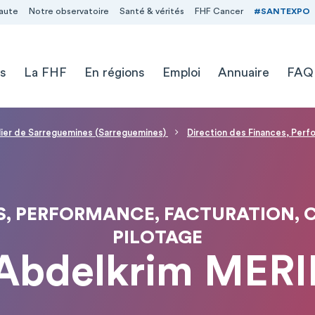
aute
Notre observatoire
Santé & vérités
FHF Cancer
#SANTEXPO
s
La FHF
En régions
Emploi
Annuaire
FAQ
alier de Sarreguemines (Sarreguemines)
Direction des Finances, Perf
S, PERFORMANCE, FACTURATION, 
PILOTAGE
Abdelkrim MER