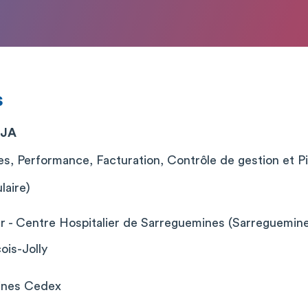
s
DJA
es, Performance, Facturation, Contrôle de gestion et P
laire)
er - Centre Hospitalier de Sarreguemines (Sarreguemin
ois-Jolly
ines Cedex