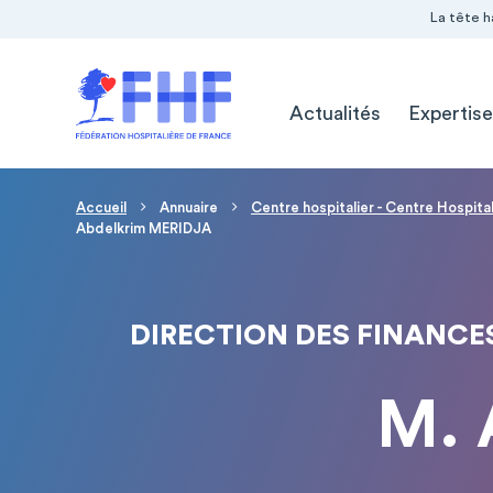
Navigation Pré-entête
Panneau de gestion des cookies
La tête h
Navigation principale
Actualités
Expertise
Fil d'Ariane
Accueil
Annuaire
Centre hospitalier - Centre Hospit
Abdelkrim MERIDJA
DIRECTION DES FINANCE
M. 