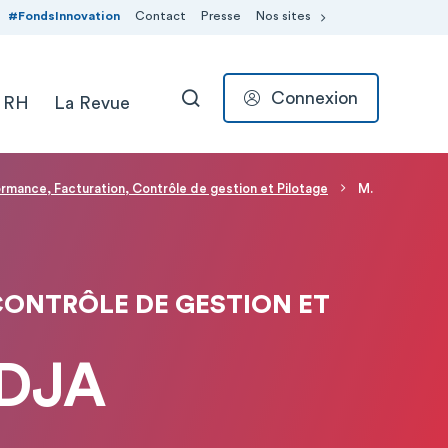
#FondsInnovation
Contact
Presse
Nos sites
Connexion
 RH
La Revue
RECHERCHER
ormance, Facturation, Contrôle de gestion et Pilotage
M.
CONTRÔLE DE GESTION ET
IDJA