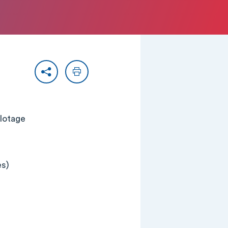
Partager
Imprimer
ilotage
es)