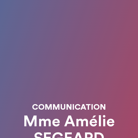
COMMUNICATION
Mme Amélie