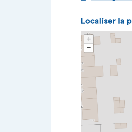
Localiser la 
+
−