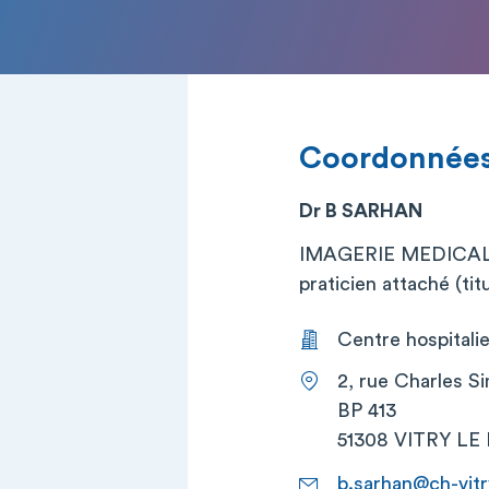
Coordonnée
Dr B SARHAN
IMAGERIE MEDICA
praticien attaché (titu
Centre hospitali
2, rue Charles S
BP 413
51308 VITRY LE
b.sarhan@ch-vitr