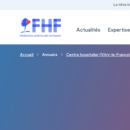
Navigation Pré-entête
Panneau de gestion des cookies
La tête h
Navigation principale
Actualités
Expertise
Fil d'Ariane
Accueil
Annuaire
Centre hospitalier (Vitry-le-Françoi