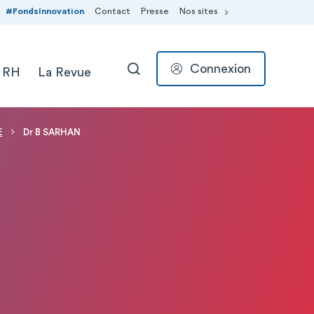
#FondsInnovation
Contact
Presse
Nos sites
Connexion
 RH
La Revue
RECHERCHER
E
Dr B SARHAN