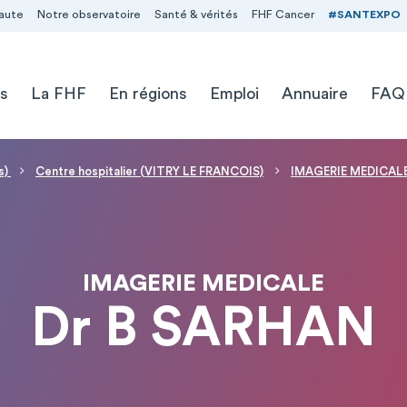
aute
Notre observatoire
Santé & vérités
FHF Cancer
#SANTEXPO
s
La FHF
En régions
Emploi
Annuaire
FAQ
s)
Centre hospitalier (VITRY LE FRANCOIS)
IMAGERIE MEDICAL
IMAGERIE MEDICALE
Dr B SARHAN