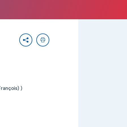
Partager
Imprimer
rançois) )