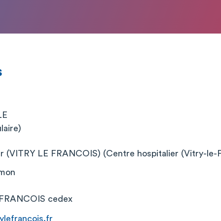
s
LE
laire)
er (VITRY LE FRANCOIS) (Centre hospitalier (Vitry-le-F
imon
 FRANCOIS cedex
ylefrancois.fr